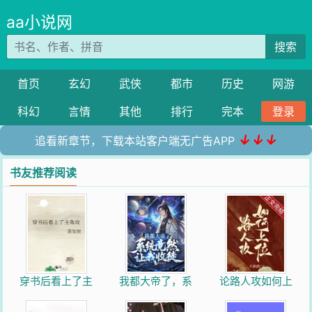
aa小说网
搜索
首页
玄幻
武侠
都市
历史
网游
科幻
言情
其他
排行
完本
登录
↓↓↓
追看新章节，下载本站客户端无广告APP
书友推荐阅读
穿书后看上了主
我都大帝了，系
论路人攻如何上
角攻
统竟然让我收徒
位