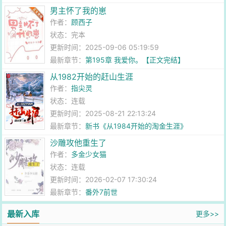
男主怀了我的崽
作者：
顾西子
状态：完本
更新时间：2025-09-06 05:19:59
最新章节：
第195章 我爱你。【正文完结】
从1982开始的赶山生涯
作者：
指尖灵
状态：连载
更新时间：2025-08-21 22:13:24
最新章节：
新书《从1984开始的淘金生涯》
沙雕攻他重生了
作者：
多金少女猫
状态：连载
更新时间：2026-02-07 17:30:24
最新章节：
番外7前世
最新入库
更多>>