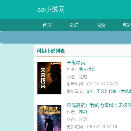
aa小说网
首页
玄幻
武侠
都
科幻小说列表
未来精英
作者：
第三根烟
状态：连载
更新时间：06-30 02:06:39
最新章节：
24：正义的代价（大结
星际高武：我的力量增长无极
作者：
葬刃
状态：连载
更新时间：08-07 23:52:15