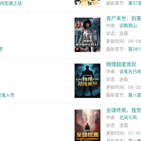
 时间加速之战
最新章节：
第37
丧尸末世：别
作者：
远眺观山
状态：连载
更新时间：08-08 1
燃
最新章节：
第28
物理超度诡异
作者：
该笔名已
状态：连载
更新时间：06-30 
百鬼入市
最新章节：
第八章
全球终焉，我
作者：
北风七鸣
状态：连载
更新时间：07-16 0
最新章节：
第一卷