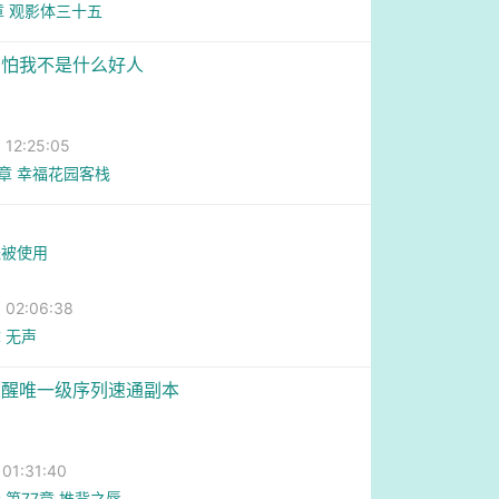
章 观影体三十五
害怕我不是什么好人
2:25:05
1章 幸福花园客栈
经被使用
02:06:38
 无声
觉醒唯一级序列速通副本
1:31:40
 第77章 推背之辱