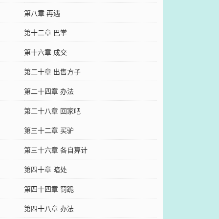
第八章 再遇
第十二章 巴掌
第十六章 成交
第二十章 出售方子
第二十四章 办法
第二十八章 回家吧
第三十二章 买驴
第三十六章 各自算计
第四十章 暗处
第四十四章 罚跪
第四十八章 办法