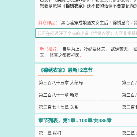
您要是觉得《
锦绣农家
》还不错的话请不要忘记向
其它作品：
黑心莲穿成娘道文女主后
/
锦绣皇商
/
新书推荐：
帝皇为上，冷妃要休夫
、
武逆焚天
、
玉
、
修真之都市神医
、
《锦绣农家》最新12章节
第三百八十五章 大结局
第三百
第三百八十一章 断筋
第三百
第三百七十七章 关系
第三百
章节列表，第1章~ 100章/共385章
第一章 挨打
第二章