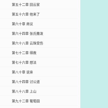
第五十二章 回云家
第五十六章 他来了
第六十章 商议
第六十四章 张氏撒泼
第六十八章 云珠受伤
第七十二章 得救
第七十六章 想法
第八十章 说亲
第八十四章 讨公道
第八十八章 上山
第九十二章 葡萄园