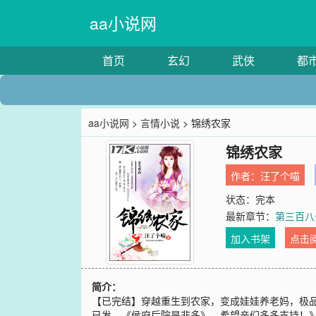
aa小说网
首页
玄幻
武侠
都
aa小说网
>
言情小说
> 锦绣农家
锦绣农家
作者：
汪了个喵
状态：完本
最新章节：
第三百八
加入书架
点击
简介：
【已完结】穿越重生到农家，变成娃娃养老妈，极
已发，《侯府后院是非多》，希望亲们多多支持！