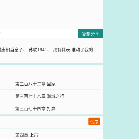
复制分享
越唐朝当皇子
、
苏联1941
、
叔有其表:谁动了我的
第三百八十二章 回家
第三百七十八章 瀚城之行
第三百七十四章 打算
倒序
第四章 上吊