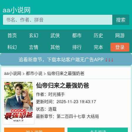
aa小说网
搜索
首页
玄幻
武侠
都市
历史
网游
科幻
言情
其他
排行
完本
登录
追看新章节，下载本站客户端无广告APP
↓↓↓
aa小说网
>
都市小说
> 仙帝归来之最强奶爸
仙帝归来之最强奶爸
作者：
时光捕手
更新时间：2025-11-23 19:43:17
状态：连载
最新章节：
第二百四十七章 大结局
加入书架
点击阅读