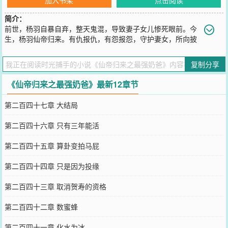
简介：
前世，杨羽自暴自弃，整天鬼混，导致妻子女儿惨死眼前。今
生，杨羽仙帝归来。有仇报仇，有怨报怨，守护妻女，所向披
靡！
您要是觉得《
仙帝归来之最强奶爸
》还不错的话请不要忘记向您QQ群
复制分享
和微博微信里的朋友推荐哦！
《仙帝归来之最强奶爸》最新12章节
第二百四十七章 大结局
第二百四十六章 只有三年能活
第二百四十五章 算卦变拍马屁
第二百四十四章 只是因为投缘
第二百四十三章 取消贺寿的资格
第二百四十二章 数蜜蜂
第二百四十一章 化水为冰