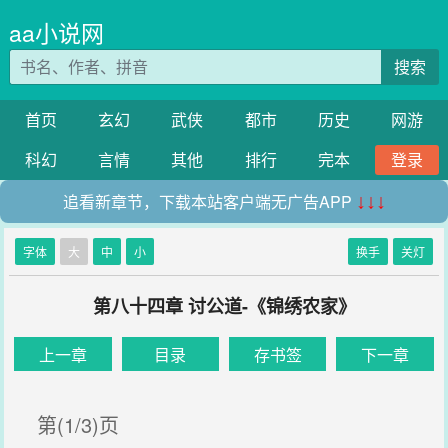
aa小说网
搜索
首页
玄幻
武侠
都市
历史
网游
科幻
言情
其他
排行
完本
登录
追看新章节，下载本站客户端无广告APP
↓↓↓
字体
大
中
小
换手
关灯
第八十四章 讨公道-《锦绣农家》
上一章
目录
存书签
下一章
第(1/3)页