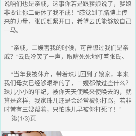
说咱们也是亲戚，这事你若是跟爹娘说了，爹娘
非要让你二哥休了我不成！”感觉到了胳膊上传
来的力量，张氏赶紧开口，希望云氏能够放自己
一马。
“亲戚，二嫂害我的时候，可曾想过我们是亲
戚？”云氏冷笑了一声，眼睛死死地盯着张氏。
“当年我被休弃，带着珠儿回到了娘家，本来
我们母女已经够艰难的了，二嫂都做过些什么？
珠儿小小的年纪，被你天天使唤来使唤去的，就
算是这样，我家珠儿还是会经常被你打骂，若非
时常有三嫂帮着，只怕珠儿早被你打死了！”
第(1/3)页