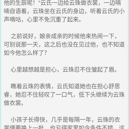
他的生辰呢！”云氏一边给云珠做衣裳，一边喃
喃自语着，云珠坐在云氏的身边，听着云氏的小
声嘀咕，心里不免沉重了起来。
之前说好，娘亲成亲的时候他来热闹一下，
可别说那一天，这之后也没在见过他，也不知道
如今他怎么样了？
心里越想越是担心，云珠忍不住皱起了眉。
瞧着云珠的表情，云氏知道她也在担心舒思
睿，她忍不住轻叹了一口气，低下头继续为云珠
做衣裳。
小孩子长得快，几乎是每隔一年，云珠的衣
裳便要换上一批，也亏得家里如今条件不错，这