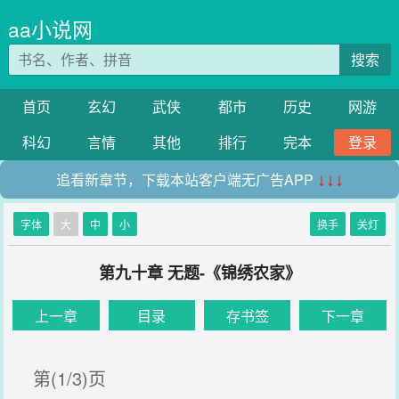
aa小说网
搜索
首页
玄幻
武侠
都市
历史
网游
科幻
言情
其他
排行
完本
登录
追看新章节，下载本站客户端无广告APP
↓↓↓
字体
大
中
小
换手
关灯
第九十章 无题-《锦绣农家》
上一章
目录
存书签
下一章
第(1/3)页