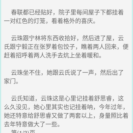
春联都已经贴好，院子里每间屋子下都挂着
一对红色的灯笼，看着格外的喜庆。
云珠跟宁林将东西收拾好，然后进了屋，云
氏跟宁毅正在张罗着包饺子，瞧着两人回来，便
赶着招呼着两人洗手去炕上坐着暖和。
云珠坐不住，她跟云氏说了一声，然后出了
家门。
云氏知道，云珠这是心里记挂着舒思睿，这
么久没见，她心里其实也记挂着呐，今年过年，
她还特意给舒思睿又做了两套以上，身量照比着
去年特意做大了一些。
第(1/3)页